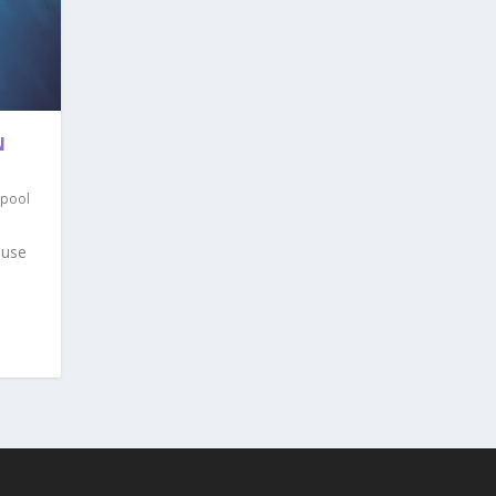
N
rpool
ause