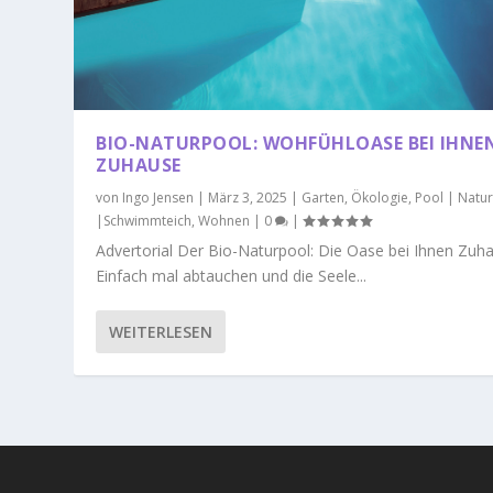
BIO-NATURPOOL: WOHFÜHLOASE BEI IHNE
ZUHAUSE
von
Ingo Jensen
|
März 3, 2025
|
Garten
,
Ökologie
,
Pool | Natu
|Schwimmteich
,
Wohnen
|
0
|
Advertorial Der Bio-Naturpool: Die Oase bei Ihnen Zuh
Einfach mal abtauchen und die Seele...
WEITERLESEN