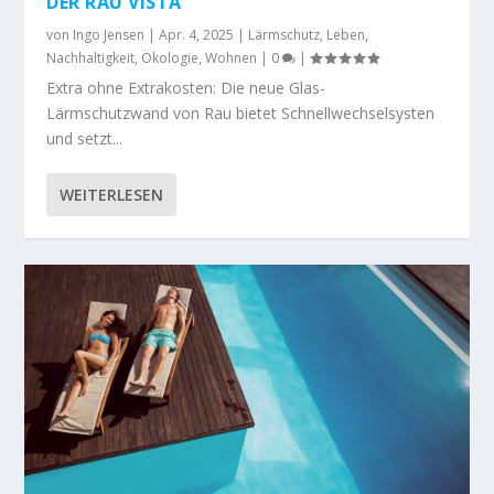
DER RAU VISTA
von
Ingo Jensen
|
Apr. 4, 2025
|
Lärmschutz
,
Leben
,
Nachhaltigkeit
,
Ökologie
,
Wohnen
|
0
|
Extra ohne Extrakosten: Die neue Glas-
Lärmschutzwand von Rau bietet Schnellwechselsysten
und setzt...
WEITERLESEN