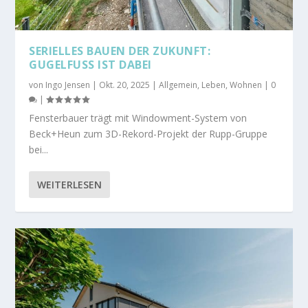
SERIELLES BAUEN DER ZUKUNFT:
GUGELFUSS IST DABEI
von
Ingo Jensen
|
Okt. 20, 2025
|
Allgemein
,
Leben
,
Wohnen
|
0
|
Fensterbauer trägt mit Windowment-System von
Beck+Heun zum 3D-Rekord-Projekt der Rupp-Gruppe
bei...
WEITERLESEN