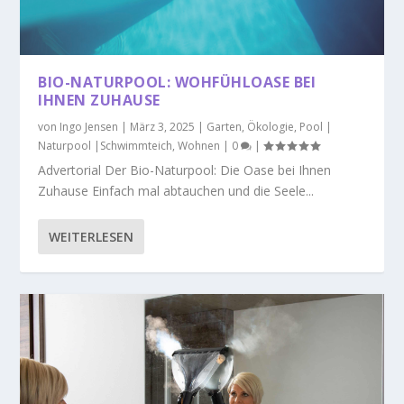
BIO-NATURPOOL: WOHFÜHLOASE BEI
IHNEN ZUHAUSE
von
Ingo Jensen
|
März 3, 2025
|
Garten
,
Ökologie
,
Pool |
Naturpool |Schwimmteich
,
Wohnen
|
0
|
Advertorial Der Bio-Naturpool: Die Oase bei Ihnen
Zuhause Einfach mal abtauchen und die Seele...
WEITERLESEN