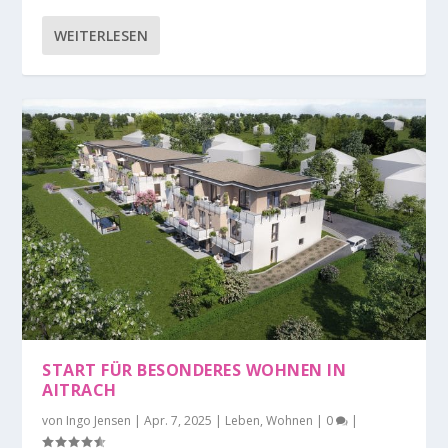
WEITERLESEN
START FÜR BESONDERES WOHNEN IN
AITRACH
von
Ingo Jensen
|
Apr. 7, 2025
|
Leben
,
Wohnen
|
0
|