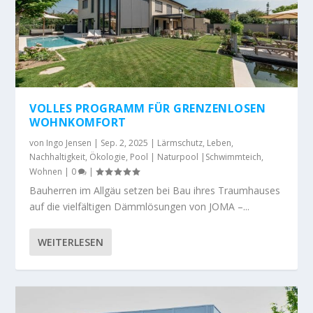
VOLLES PROGRAMM FÜR GRENZENLOSEN
WOHNKOMFORT
von
Ingo Jensen
|
Sep. 2, 2025
|
Lärmschutz
,
Leben
,
Nachhaltigkeit
,
Ökologie
,
Pool | Naturpool |Schwimmteich
,
Wohnen
|
0
|
Bauherren im Allgäu setzen bei Bau ihres Traumhauses
auf die vielfältigen Dämmlösungen von JOMA –...
WEITERLESEN