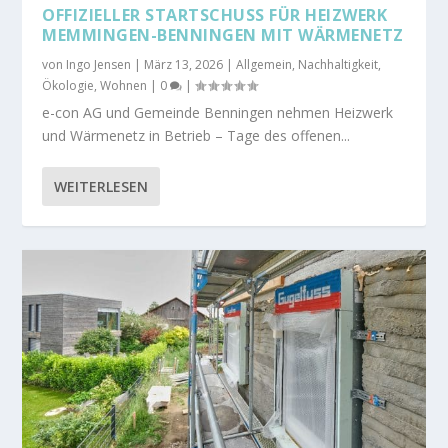
OFFIZIELLER STARTSCHUSS FÜR HEIZWERK
MEMMINGEN-BENNINGEN MIT WÄRMENETZ
von
Ingo Jensen
|
März 13, 2026
|
Allgemein
,
Nachhaltigkeit
,
Ökologie
,
Wohnen
|
0
|
e-con AG und Gemeinde Benningen nehmen Heizwerk
und Wärmenetz in Betrieb – Tage des offenen...
WEITERLESEN