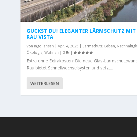
GUCKST DU! ELEGANTER LÄRMSCHUTZ MIT
RAU VISTA
von
Ingo Jensen
|
Apr. 4, 2025
|
Lärmschutz
,
Leben
,
Nachhaltigk
Ökologie
,
Wohnen
|
0
|
Extra ohne Extrakosten: Die neue Glas-Lärmschutzwan
Rau bietet Schnellwechselsysten und setzt...
WEITERLESEN