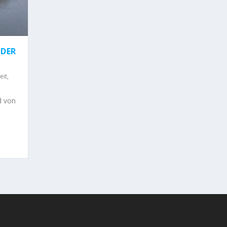
 DER
eit
,
d von